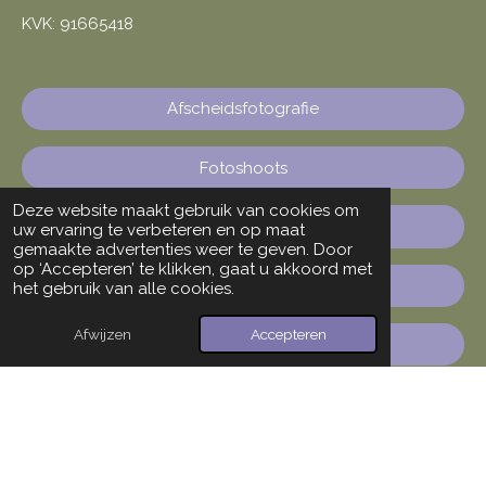
KVK: 91665418
Afscheidsfotografie
Fotoshoots
Deze website maakt gebruik van cookies om
Sportfotografie
uw ervaring te verbeteren en op maat
gemaakte advertenties weer te geven. Door
op ‘Accepteren’ te klikken, gaat u akkoord met
Mijn werk
het gebruik van alle cookies.
Afwijzen
Accepteren
Contact
F
I
W
a
n
h
© 2024 - 2026 Marian van der Kallen Fotografie
c
s
a