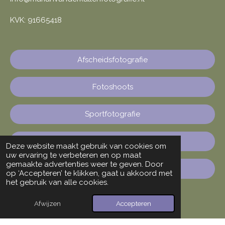
KVK: 91665418
Afscheidsfotografie
Fotoshoots
Sportfotografie
Mijn werk
Deze website maakt gebruik van cookies om
uw ervaring te verbeteren en op maat
gemaakte advertenties weer te geven. Door
Contact
op ‘Accepteren’ te klikken, gaat u akkoord met
het gebruik van alle cookies.
Afwijzen
Accepteren
F
I
W
a
n
h