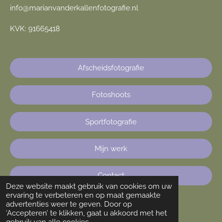
info@marianvanderkallenfotografie.nl
KVK: 91665418
Afscheidsfotografie
Fotoshoots
Sportfotografie
Mijn werk
Contact
Deze website maakt gebruik van cookies om uw
ervaring te verbeteren en op maat gemaakte
advertenties weer te geven. Door op
‘Accepteren’ te klikken, gaat u akkoord met het
F
I
W